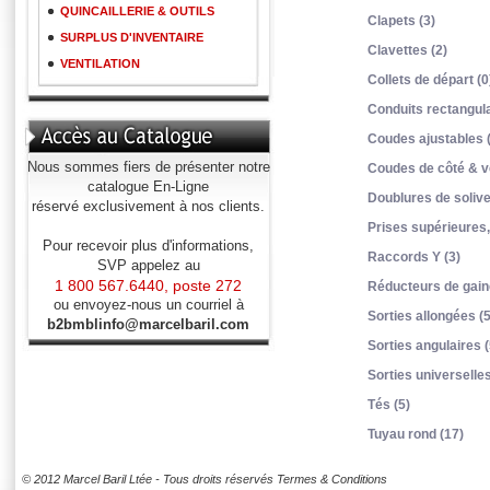
QUINCAILLERIE & OUTILS
Clapets (3)
SURPLUS D'INVENTAIRE
Clavettes (2)
VENTILATION
Collets de départ (0
Conduits rectangula
Coudes ajustables 
Nous sommes fiers de présenter notre
Coudes de côté & ve
catalogue En-Ligne
Doublures de solive
réservé exclusivement à nos clients.
Prises supérieures,
Pour recevoir plus d'informations,
Raccords Y (3)
SVP appelez au
1 800 567.6440, poste 272
Réducteurs de gain
ou envoyez-nous un courriel à
Sorties allongées (5
b2bmblinfo@marcelbaril.com
Sorties angulaires (
Sorties universelles
Tés (5)
Tuyau rond (17)
© 2012 Marcel Baril Ltée - Tous droits réservés
Termes & Conditions